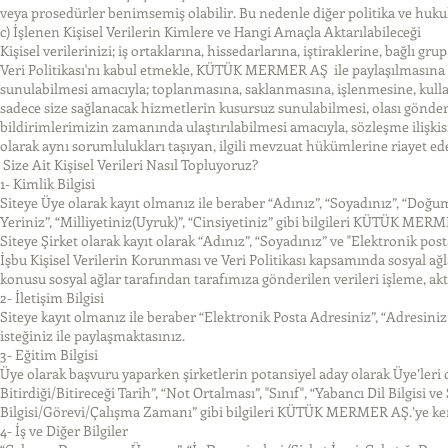
veya prosedürler benimsemiş olabilir. Bu nedenle diğer politika ve hukuk
c) İşlenen Kişisel Verilerin Kimlere ve Hangi Amaçla Aktarılabileceği
Kişisel verilerinizi; iş ortaklarına, hissedarlarına, iştiraklerine, bağlı g
Veri Politikası'nı kabul etmekle, KÜTÜK MERMER AŞ ile paylaşılmasına rız
sunulabilmesi amacıyla; toplanmasına, saklanmasına, işlenmesine, kull
sadece size sağlanacak hizmetlerin kusursuz sunulabilmesi, olası gönderil
bildirimlerimizin zamanında ulaştırılabilmesi amacıyla, sözleşme ilişk
olarak aynı sorumlulukları taşıyan, ilgili mevzuat hükümlerine riayet ede
Size Ait Kişisel Verileri Nasıl Topluyoruz?
1- Kimlik Bilgisi
Siteye Üye olarak kayıt olmanız ile beraber “Adınız”, “Soyadınız”, “Doğ
Yeriniz”, “Milliyetiniz(Uyruk)”, “Cinsiyetiniz” gibi bilgileri KÜTÜK MERM
Siteye Şirket olarak kayıt olarak “Adınız”, “Soyadınız” ve "Elektronik po
İşbu Kişisel Verilerin Korunması ve Veri Politikası kapsamında sosyal a
konusu sosyal ağlar tarafından tarafımıza gönderilen verileri işleme,
2- İletişim Bilgisi
Siteye kayıt olmanız ile beraber “Elektronik Posta Adresiniz”, “Adresiniz
isteğiniz ile paylaşmaktasınız.
3- Eğitim Bilgisi
Üye olarak başvuru yaparken şirketlerin potansiyel aday olarak Üye’leri 
Bitirdiği/Bitireceği Tarih”, “Not Ortalması”, "Sınıf", “Yabancı Dil Bilgisi v
Bilgisi/Görevi/Çalışma Zamanı” gibi bilgileri KÜTÜK MERMER AŞ.’ye kend
4- İş ve Diğer Bilgiler