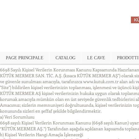
PAGE PRINCIPALE
CATALOG
LE CAVE
PRODOTTI
6698 Sayılı Kişisel Verilerin Korunması Kanunu Kapsamında Hazırlana
KÜTÜK MERMER SAN. TİC. A.Ş. (kısaca KÜTÜK MERMER AŞ") olarak siz değe
ve güvenle sunulması amacıyla, tarafınızca
www.kutuk.com.tr
alan adı v
"Site") bildirilen kişisel verilerinizin toplanması, işlenmesi ve üçüncü ki
KÜTÜK MERMER AŞ kişisel verilerinizin hukuka uygun olarak toplanması, s
korumak amacıyla mümkün olan en üst seviyede güvenlik tedbirlerini a
Amacımız; sizlerin memnuniyeti doğrultusunda, kişisel verilerinizin top
konusunda sizleri en şeffaf şekilde bilgilendirmektir.
a) Veri Sorumlusu
6698 sayılı Kişisel Verilerin Korunması Kanunu (6698 sayılı Kanun) uyar
“KÜTÜK MERMER AŞ.”) Tarafından aşağıda açıklanan kapsamda toplanaca
b) Kişisel Verilerin Hangi Amaçla İşleneceği