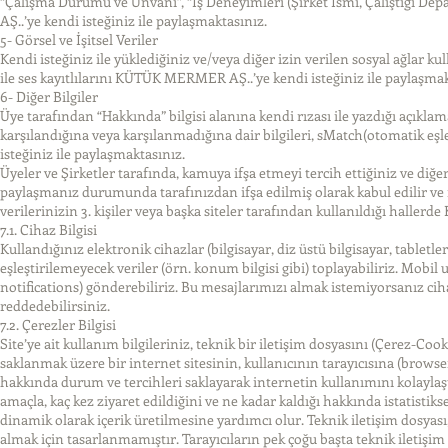
“Çalışma Durumu ve Ünvanı”, “İş Deneyimleri (Şirket İsmi, Çalıştığı De
AŞ..’ye kendi isteğiniz ile paylaşmaktasınız.
5- Görsel ve İşitsel Veriler
Kendi isteğiniz ile yüklediğiniz ve/veya diğer izin verilen sosyal ağlar ku
ile ses kayıtlılarını KÜTÜK MERMER AŞ..’ye kendi isteğiniz ile paylaşmak
6- Diğer Bilgiler
Üye tarafından “Hakkında” bilgisi alanına kendi rızası ile yazdığı açıklam
karşılandığına veya karşılanmadığına dair bilgileri, sMatch(otomatik eşl
isteğiniz ile paylaşmaktasınız.
Üyeler ve Şirketler tarafında, kamuya ifşa etmeyi tercih ettiğiniz ve diğer 
paylaşmanız durumunda tarafınızdan ifşa edilmiş olarak kabul edilir ve ist
verilerinizin 3. kişiler veya başka siteler tarafından kullanıldığı ha
7.1. Cihaz Bilgisi
Kullandığınız elektronik cihazlar (bilgisayar, diz üstü bilgisayar, tabletler,
eşleştirilemeyecek veriler (örn. konum bilgisi gibi) toplayabiliriz. Mobil
notifications) gönderebiliriz. Bu mesajlarımızı almak istemiyorsanız ci
reddedebilirsiniz.
7.2. Çerezler Bilgisi
Site’ye ait kullanım bilgileriniz, teknik bir iletişim dosyasını (Çerez-Cook
saklanmak üzere bir internet sitesinin, kullanıcının tarayıcısına (browser
hakkında durum ve tercihleri saklayarak internetin kullanımını kolaylaştırı
amaçla, kaç kez ziyaret edildiğini ve ne kadar kaldığı hakkında istatistikse
dinamik olarak içerik üretilmesine yardımcı olur. Teknik iletişim dosyası
almak için tasarlanmamıştır. Tarayıcıların pek çoğu başta teknik iletişim 