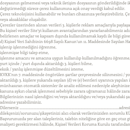
dosyasının gelmemesi veya teknik iletişim dosyasının gönderildiğinde ikaz
değiştirmediği sürece çerez kullanımına açık onay verdiği kabul edilir.
Çerez teknolojisini kullanabilir ve bunları cihazınıza yerleştirebiliriz.
veya aksaklıklar oluşabilir.
Çerezler üzerinden alınan verileri 3. kişilerle reklam amaçlarıyla paylaşab
Bu kişisel veriler Site’yi kullanım avantajlarından yararlanabilmeniz adına
belirlenen amaçlar ve kapsam dışında kullanılmamak kaydı ile bilgi güvenl
d) Kişisel Veri Sahibinin 6698 Sayılı Kanun’un 11. Maddesinde Sayılan Ha
işlenip işlenmediğini öğrenme,
işlenmişse bilgi talep etme,
işlenme amacını ve amacına uygun kullanılıp kullanılmadığını öğrenme
yurt içinde / yurt dışında aktarıldığı 3. kişileri bilme,
eksik / yanlış işlenmişse düzeltilmesini isteme,
KVKK’nın 7. maddesinde öngörülen şartlar çerçevesinde silinmesini / yo
aktarıldığı 3. kişilere yukarıda sayılan (d) ve (e) bentleri uyarınca yapılan
münhasıran otomatik sistemler ile analiz edilmesi nedeniyle aleyhinize
kanuna aykırı olarak işlenmesi sebebiyle zarara uğramanız hâlinde zarar
Bilgilerinizin nasıl işlendiğini ve/veya aktarıldığını ve/veya yukarıdaki şa
adresine yazabilirsiniz.
Dilerseniz ………………………………………………………………………………………….adresine Ad-Soyad 
dilekçenizi/sorunuzu/şikayetinizi alıcı olarak verileriniziden sorumlu
Başvurunuzda yer alan talepleriniz, talebin niteliğine göre en geç otuz gü
maliyeti gerektirmesi hâlinde, Kişisel Verileri Koruma Kurulu tarafından b