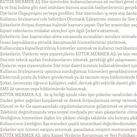
KÜTÜK MERMER AŞ Site üzerinden kullanıcılarımıza ait verileri genel olar
İş ve Staj bulma gibi özel istihdam bürosu aracılık faaliyetlerimizi gerçe
Üye’lerin Özgeçmişini ve/veya profilini, Site üzerinden iş veya staj ilanl
Kullanıcı Sözleşmesi’nde belirtilen Otomatik Eşleştirme sistemi ile Site
Şirketlerin ihtiyaç duyması halinde başvuru yapan Üye’ler arasından seç
kişisel videolarını mülakat süreçleri için ilgili Şirket'e aktarmak,
Şirketlerin ilan başvuruları alma esnasında soracakları sorulara istinaden 
İnsan kaynaklarına yönelik danışmanlık hizmetlerimizi yürütmek,
Kullanıcılara kişiselleştirilmiş hizmetler sunmak ve kullanıcı tecrübesin
Şirketlerin, Üyelerin veya ziyaretçilerin KÜTÜK MERMER AŞ.’ye izin verd
Site’nin teknik açıdan fonksiyonlarını izlemek, gerektiği gibi çalışmasın
Üyelerin veya ziyaretçilerin Site’mizi daimî ücretsiz kullanabilmeleri içi
Kullanıcı Sözleşmemiz uyarınca sunduğumuz hizmetleri gerçekleştirme
Elektronik posta ile bülten göndermek ya da tanıtım veya bildirimlerde
Şirket, üniversite öğrenci kulüpleri, vakıf, dernek gibi etkinlik daveti gi
SMS ile tanıtım veya bildirimlerde bulunmak,
KÜTÜK MERMER A.Ş. ile iş birliği içinde olan üye şirketler tarafından
Sizden gelen çağrıları karşılamak ve destek ihtiyaçlarınıza cevap vermek
Güncel ve Ar-Ge aşamasındaki uygulamalarımızın geliştirmek ve yönet
Talebiniz doğrultusunda veya sosyal medyada yer alan şikayetlerin o
Verdiğimiz hizmetlere ilişkin bir şikâyet olduğu takdirde söz konusu şi
Kullanıcının kimliğini ifşa etmeden çeşitli istatistiksel değerlendirmele
Şirketler için hizmet satışını artırmak, pazarlama, müşteri memnuniyet
KÜTÜK MERMER AŞ. işbu Kişisel Verilerin Korunması ve Veri Politikası dış